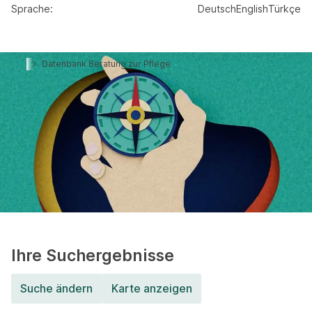
Sprache:
Deutsch
English
Türkçe
Datenbank Beratung zur Pflege
Datenbank
Beratung zur Pflege
Hier können Sie kostenlos nach Beratungsstellen in Ihrer Nähe
suchen. Aussagen zur Qualität dieser Angebote kann das ZQP
nicht treffen.
Ihre Suchergebnisse
Suche ändern
Karte anzeigen