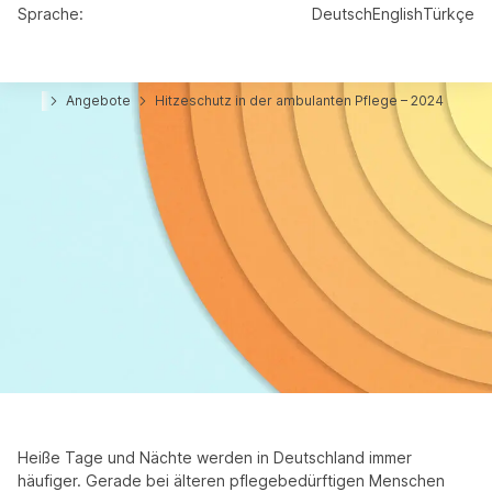
Sprache:
Deutsch
English
Türkçe
Angebote
Hitzeschutz in der ambulanten Pflege – 2024
Analyse
Hitzeschutz in der ambulanten
Pflege – 2024
Auf dieser Seite lesen Sie eine Zusammenfassung der Analyse
Hitzeschutz in der ambulanten Pflege: eine deutschlandweite
Befragung in Pflegediensten – 2024.
Die vollständige Analyse
können Sie kostenfrei herunterladen.
Heiße Tage und Nächte werden in Deutschland immer
häufiger. Gerade bei älteren pflegebedürftigen Menschen