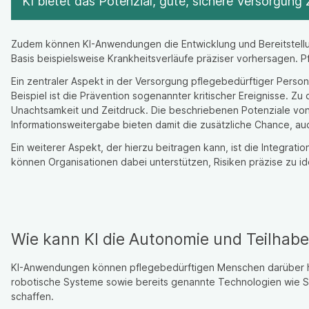
KI bietet das Potenzial, gute, sichere Versorgung 
Zudem können KI-Anwendungen die Entwicklung und Bereitstellun
Basis beispielsweise Krankheitsverläufe präziser vorhersagen. P
Ein zentraler Aspekt in der Versorgung pflegebedürftiger Person
Beispiel ist die Prävention sogenannter kritischer Ereignisse.
Unachtsamkeit und Zeitdruck. Die beschriebenen Potenziale von K
Informationsweitergabe bieten damit die zusätzliche Chance, auc
Ein weiterer Aspekt, der hierzu beitragen kann, ist die Integrati
können Organisationen dabei unterstützen, Risiken präzise zu ide
Wie kann KI die Autonomie und Teilhab
KI-Anwendungen können pflegebedürftigen Menschen darüber hin
robotische Systeme sowie bereits genannte Technologien wie St
schaffen.