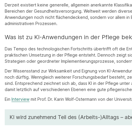
Derzeit existiert keine generelle, allgemein anerkannte Klassifi
Bereichen der Gesundheitsversorgung. Weltweit werden diverse K
Anwendungen noch nicht flächendeckend, sondern vor allem in Be
administrativen Prozessen.
Was ist zu KI-Anwendungen in der Pflege be
Das Tempo des technologischen Fortschritts übertrifft oft die 
praktischen Umsetzung in der Pflege entsteht. Dennoch zeigt sich
Strategien oder geordneter Implementierungsprozesse, sondern 
Der Wissensstand zur Wirksamkeit und Eignung von KI-Anwendung
noch dürftig. Wenngleich weiterer Forschungsbedarf besteht, z
sind. Entsprechend zeichnet sich ab, dass KI in der Pflege unte
damit letztlich auf verschiedenen Ebenen eine gute pflegerisch
Ein
Interview
mit Prof. Dr. Karin Wolf-Ostermann von der Universit
KI wird zunehmend Teil des (Arbeits-)Alltags – abe