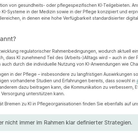
kation von gesundheits- oder pflegespezifischen KI-Teilgebieten. A
I-Systeme in der Medizin sowie in der Pflege konzipiert und erpr
reichen, in denen eine hohe Verfügbarkeit standardisierter digita
kannt?
Entwicklung regulatorischer Rahmenbedingungen, wodurch aktuell ei
, dass KI zunehmend Teil des (Arbeits-)Alltags wird – auch in der P
auch durch die individuelle Nutzung von KI-Anwendungen wie Chat
en in der Pflege – insbesondere zu langfristigen Auswirkungen sow
eigen vorhandene Studien und Erfahrungen bereits, dass sowohl in
r anderem dazu beitragen kann, die Kommunikation zu verbessern, E
e Versorgung unterstützen kann.
ät Bremen zu KI in Pflegeorganisationen finden Sie ebenfalls auf un
r nicht immer im Rahmen klar definierter Strategien.