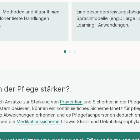
en, Methoden und Algorithmen,
Eine besonders leistungsfähi
elorientierte Handlungen
Sprachmodelle (engl.: Large 
.
Learning“-Anwendungen.
n der Pflege stärken?
uch Ansätze zur Stärkung von
Prävention
und Sicherheit in der Pfle
tern basieren, können ein kontinuierliches Sicherheitsnetz für pf
wie Abweichungen erkennen und es Pflegefachpersonen dadurch erm
 wie die
Medikationssicherheit
sowie Sturz- und Dekubitusprophylax