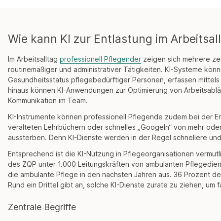
Wie kann KI zur Entlastung im Arbeitsal
Im Arbeitsalltag
professionell Pflegender
zeigen sich mehrere zen
routinemäßiger und administrativer Tätigkeiten. KI-Systeme kön
Gesundheitsstatus pflegebedürftiger Personen, erfassen mittels 
hinaus können KI-Anwendungen zur Optimierung von Arbeitsabl
Kommunikation im Team.
KI-Instrumente können professionell Pflegende zudem bei der E
veralteten Lehrbüchern oder schnelles „Googeln“ von mehr oder 
aussterben. Denn KI-Dienste werden in der Regel schnellere und
Entsprechend ist die KI-Nutzung in Pflegeorganisationen vermutli
des ZQP unter 1.000 Leitungskräften von ambulanten Pflegediens
die ambulante Pflege in den nächsten Jahren aus. 36 Prozent de
Rund ein Drittel gibt an, solche KI-Dienste zurate zu ziehen, um f
Zentrale Begriffe