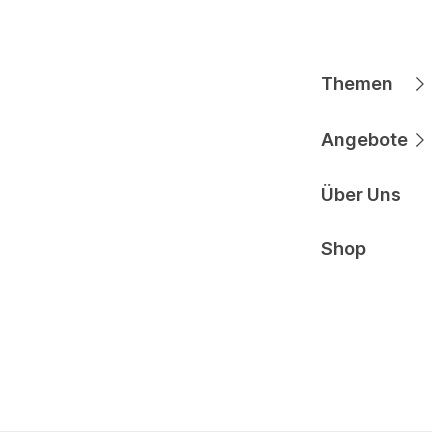
Themen
Hauptnavigati
Angebote
Hauptnavigati
Über Uns
Hauptnavigati
Shop
Hauptnavigati