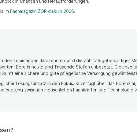
 Einblick in Chancen und Herausforderungen.
ls im
Fachmagazin ZQP diskurs 2026
.
 In den kommenden Jahrzehnten wird die Zahl pflegebedürftiger Me
önnten. Bereits heute sind Tausende Stellen unbesetzt. Gleichzeit
 Zukunft eine sichere und gute pflegerische Versorgung gewährleis
n möglicher Lösungsansatz in den Fokus. KI verfügt über das Potenzi
rbeitsteilung zwischen menschlichen Fachkräften und Technologie v
esen?