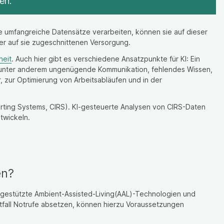
en.
 umfangreiche Datensätze verarbeiten, können sie auf dieser
ler auf sie zugeschnittenen Versorgung.
heit
. Auch hier gibt es verschiedene Ansatzpunkte für KI: Ein
len unter anderem ungenügende Kommunikation, fehlendes Wissen,
, zur Optimierung von Arbeitsabläufen und in der
Reporting Systems, CIRS). KI-gesteuerte Analysen von CIRS-Daten
twickeln.
en?
gestützte Ambient-Assisted-Living(AAL)-Technologien und
tfall Notrufe absetzen, können hierzu Voraussetzungen