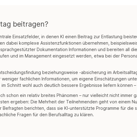
ltag beitragen?
trale Einsatzfelder, in denen KI einen Beitrag zur Entlastung beist
nen dabei komplexe Assistenzfunktionen übernehmen, beispielsweis
sprachgestützter Dokumentation Informationen und bereiten all dies
äufen und im Management eingesetzt werden, etwa bei der Person
ntscheidungsfindung beziehungsweise -absicherung im Arbeitsalltag
weniger fachlichen Informationen, um eigene Einschätzungen unter Z
 im Schnitt wohl auch deutlich bessere Ergebnisse liefern können
ch schon ein relativ breites Phänomen – nur vielleicht nicht immer 
ten ergeben: Die Mehrheit der Teilnehmenden geht von einem Nutzen
r Befragten berichten, dass sie KI-unterstützte Programme für die 
achliche Fragen für den Berufsalltag zu klären.