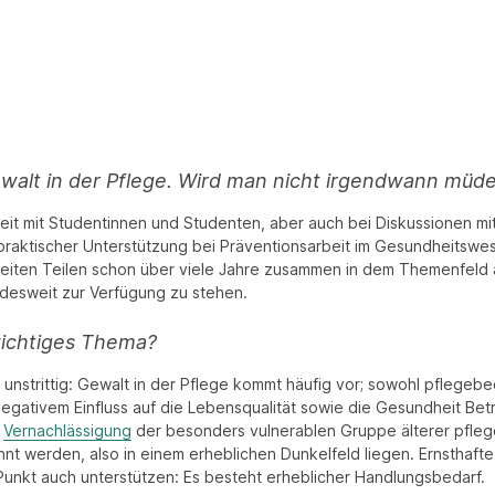
walt in der Pflege. Wird man nicht irgendwann müde
beit mit Studentinnen und Studenten, aber auch bei Diskussionen mit
praktischer Unterstützung bei Präventionsarbeit im Gesundheitswes
iten Teilen schon über viele Jahre zusammen in dem Themenfeld arb
ndesweit zur Verfügung zu stehen.
wichtiges Thema?
nd unstrittig: Gewalt in der Pflege kommt häufig vor; sowohl pfleg
gativem Einfluss auf die Lebensqualität sowie die Gesundheit Bet
d
Vernachlässigung
der besonders vulnerablen Gruppe älterer pfleg
annt werden, also in einem erheblichen Dunkelfeld liegen. Ernstha
 Punkt auch unterstützen: Es besteht erheblicher Handlungsbedarf.