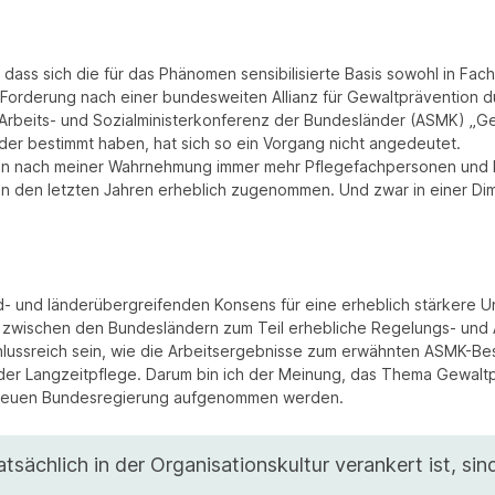
t, dass sich die für das Phänomen sensibilisierte Basis sowohl in F
e Forderung nach einer bundesweiten Allianz für Gewaltprävention 
 Arbeits- und Sozialministerkonferenz der Bundesländer (ASMK) „G
der bestimmt haben, hat sich so ein Vorgang nicht angedeutet.
Jahren nach meiner Wahrnehmung immer mehr Pflegefachpersonen un
n den letzten Jahren erheblich zugenommen. Und zwar in einer Dimen
nd- und länderübergreifenden Konsens für eine erheblich stärkere 
wischen den Bundesländern zum Teil erhebliche Regelungs- und An
lussreich sein, wie die Arbeitsergebnisse zum erwähnten ASMK-Bes
n der Langzeitpflege. Darum bin ich der Meinung, das Thema Gewal
er neuen Bundesregierung aufgenommen werden.
sächlich in der Organisationskultur verankert ist, sin