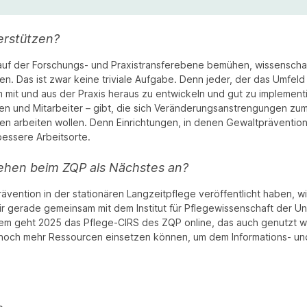
erstützen?
 auf der Forschungs- und Praxistransferebene bemühen, wissenscha
n. Das ist zwar keine triviale Aufgabe. Denn jeder, der das Umfeld 
mit und aus der Praxis heraus zu entwickeln und gut zu implemen
nen und Mitarbeiter – gibt, die sich Veränderungsanstrengungen zu
 arbeiten wollen. Denn Einrichtungen, in denen Gewaltprävention tat
bessere Arbeitsorte.
ehen beim ZQP als Nächstes an?
ention in der stationären Langzeitpflege veröffentlicht haben, 
r gerade gemeinsam mit dem Institut für Pflegewissenschaft der Uni
em geht 2025 das Pflege-CIRS des ZQP online, das auch genutzt wer
 wir noch mehr Ressourcen einsetzen können, um dem Informations-