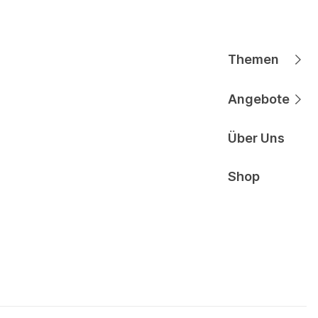
Themen
Hauptnavigati
Angebote
Hauptnavigati
Über Uns
Hauptnavigati
Shop
Hauptnavigati