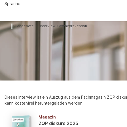
Sprache:
Angebote
Interview: Gewaltprävention
Interview
Gewaltprävention ist für gute Pfleg
Prof. Dr. Ralf Suhr ist Vorstandsvorsitzender des ZQP. Das The
anderem dazu an der Charité Universitätsmedizin Berlin.
Dieses Interview ist ein Auszug aus dem Fachmagazin ZQP disku
kann kostenfrei heruntergeladen werden.
Magazin
ZQP diskurs 2025