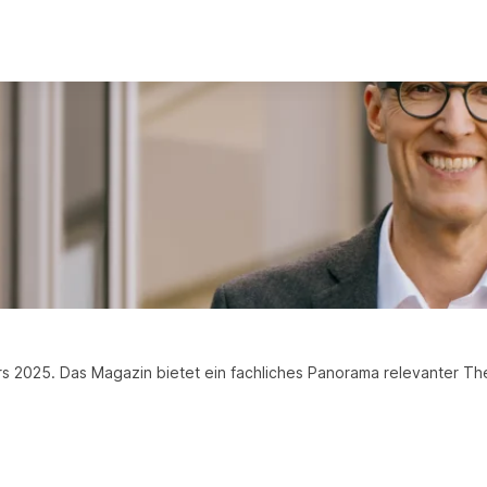
e unverzichtbar
ma Gewaltprävention im Zusammenhang mit Alter und Pflegebedürftigk
rs 2025. Das Magazin bietet ein fachliches Panorama relevanter 