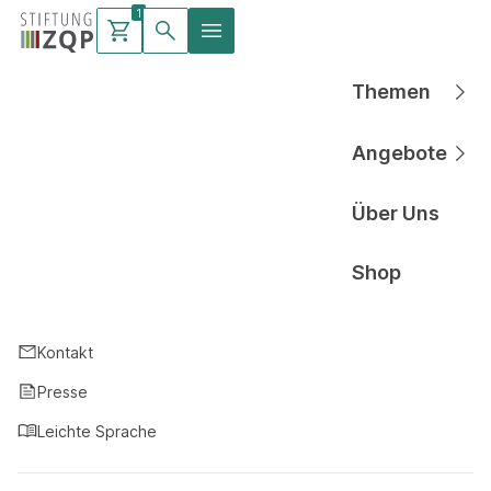
1
Warenkorb
Waren
mit
Themen
Hauptnavigati
Angebote
Hauptnavigati
Über Uns
Hauptnavigati
Shop
Hauptnavigati
Kontakt
Presse
Leichte Sprache