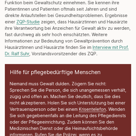
Funktion beim Gewaltschutz einnehmen. Sie kennen ihre
Patientinnen und Patienten oftmals seit Jahren und sind
direkte Anlaufstellen bei Gesundheitsproblemen. Ergebnisse
einer
ZQP-Studie
zeigen, dass Hausärztinnen und Hausärzte
ihre Verantwortung bei Anzeichen für Gewalt aktiv zu werden,
fast durchweg als sehr hoch einschätzten. Weitere
Informationen zur Bedeutung von Gewaltprävention durch
Hausärztinnen und Hausärzte finden Sie im
Interview mit Prof.
Dr. Ralf Suhr
, Vorstandsvorsitzender des ZQP.
Hilfe für pflegebedürftige Menschen
Niemand muss Gewalt dulden. Zögern Sie nicht:
Sprechen Sie die Person, die sich unangemessen verhält,
zügig und offen an. Machen Sie deutlich, dass Sie dies
nicht akzeptieren. Holen Sie sich Unterstützung bei einer
Vertrauensperson oder bei einem
Krisentelefon
. Wenden
Sie sich gegebenenfalls an die Leitung des Pflegediensts
oder der Pflegeeinrichtung. Zudem können Sie den
Medizinischen Dienst oder die Heimaufsichtsbehörde
informieren. Rufen Sie die Polizei, wenn es zu