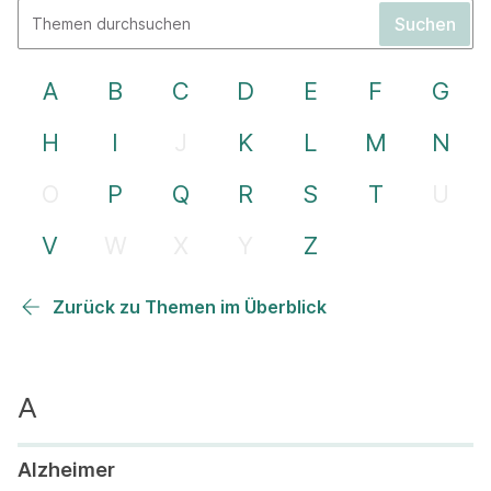
A
B
C
D
E
F
G
H
I
J
K
L
M
N
O
P
Q
R
S
T
U
V
W
X
Y
Z
Zurück zu Themen im Überblick
Alzheimer