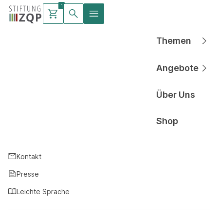
1
Warenkorb
Waren
mit
Themen
Hauptnavigati
Angebote
Hauptnavigati
Über Uns
Hauptnavigati
Shop
Hauptnavigati
Kontakt
Presse
Leichte Sprache